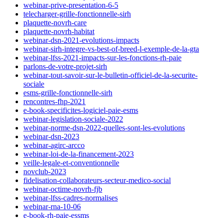
webinar-prive-presentation-6-5
telecharger-grille-fonctionnelle-sirh
plaquette-novrh-care
plaquette-novrh-habitat
webinar-dsn-2021-evolutions-impacts
webinar-sirh-integre-vs-best-of-breed-l-exemple-de-la-gta
webinar-lfss-2021-impacts-sur-les-fonctions-rh-paie
parlons-de-votre-projet-sirh
webinar-tout-savoir-sur-le-bulletin-officiel-de-la-securite-
sociale
esms-grille-fonctionnelle-sirh
rencontres-fhp-2021
e-book-specificites-logiciel-paie-esms
webinar-legislation-sociale-2022
webinar-norme-dsn-2022-quelles-sont-les-evolutions
webinar-dsn-2023
webinar-agirc-arcco
webinar-loi-de-la-financement-2023
veille-legale-et-conventionnelle
novclub-2023
fidelisation-collaborateurs-secteur-medico-social
webinar-octime-novrh-fjb
webinar-lfss-cadres-normalises
webinar-rna-10-06
e-book-rh-paie-essms