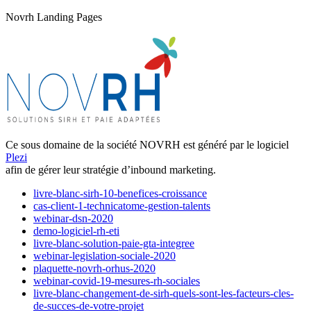
Novrh Landing Pages
Ce sous domaine de la société NOVRH est généré par le logiciel
Plezi
afin de gérer leur stratégie d’inbound marketing.
livre-blanc-sirh-10-benefices-croissance
cas-client-1-technicatome-gestion-talents
webinar-dsn-2020
demo-logiciel-rh-eti
livre-blanc-solution-paie-gta-integree
webinar-legislation-sociale-2020
plaquette-novrh-orhus-2020
webinar-covid-19-mesures-rh-sociales
livre-blanc-changement-de-sirh-quels-sont-les-facteurs-cles-
de-succes-de-votre-projet